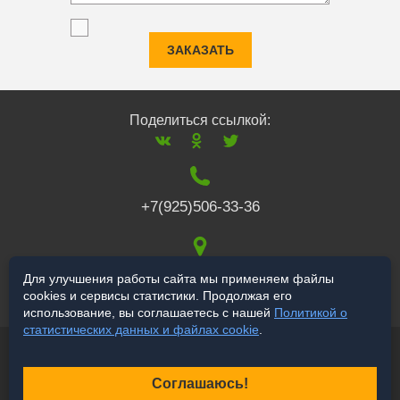
ЗАКАЗАТЬ
Поделиться ссылкой:
+7(925)506-33-36
117519
,
г. Москва
,
Для улучшения работы сайта мы применяем файлы
cookies и сервисы статистики. Продолжая его
Варшавское ш., 132
использование, вы соглашаетесь с нашей
Политикой о
статистических данных и файлах cookie
.
© 2006-2026 salekbt.ru
Продвижение сайта
Соглашаюсь!