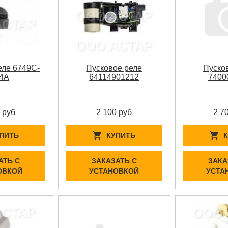
еле 6749C-
Пусковое реле
Пуско
4A
64114901212
7400
 руб
2 100 руб
2 7
ПИТЬ
КУПИТЬ
АТЬ С
ЗАКАЗАТЬ С
ЗАКА
ОВКОЙ
УСТАНОВКОЙ
УСТА