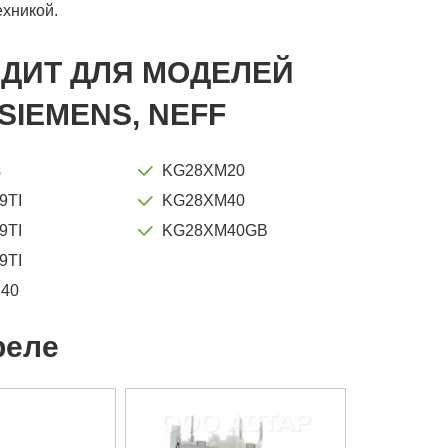
ехникой.
ОДИТ ДЛЯ МОДЕЛЕЙ
SIEMENS, NEFF
s
KG28XM20
9TI
KG28XM40
9TI
KG28XM40GB
9TI
40
реле