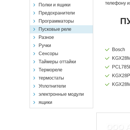
телефону и
Полки и ящики
Предохранители
П
Программаторы
Пусковые реле
Разное
Ручки
Bosch
Сенсоры
KGX28M
Таймеры оттайки
PCL785
Термореле
KGX28P
термостаты
KGX28M
Уплотнители
электронные модули
ящики