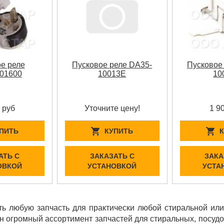
е реле
Пусковое реле DA35-
Пусковое
01600
10013E
10
 руб
Уточните цену!
1 9
ПИТЬ
КУПИТЬ
АТЬ С
ЗАКАЗАТЬ С
ЗАКА
ОВКОЙ
УСТАНОВКОЙ
УСТА
ь любую запчасть для практически любой стиральной ил
ен огромный ассортимент запчастей для стиральных, посу