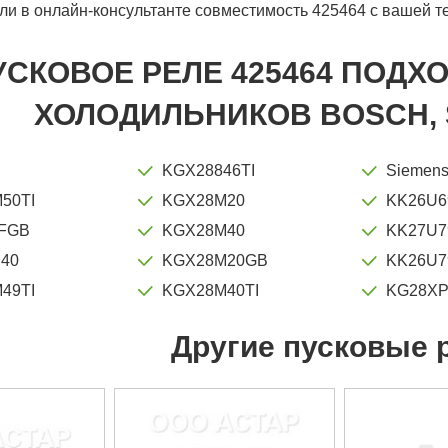
ли в онлайн-консультанте совместимость 425464 с вашей т
УСКОВОЕ РЕЛЕ 425464 ПОДХ
ХОЛОДИЛЬНИКОВ BOSCH, 
KGX28846TI
Siemen
50TI
KGX28M20
KK26U6
FGB
KGX28M40
KK27U7
40
KGX28M20GB
KK26U7
49TI
KGX28M40TI
KG28XP
Другие пусковые 