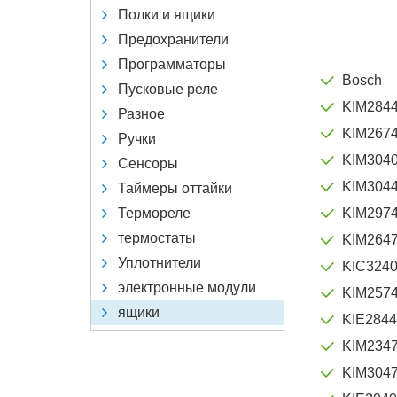
Полки и ящики
Предохранители
Программаторы
Bosch
Пусковые реле
KIM284
Разное
KIM267
Ручки
KIM304
Сенсоры
KIM304
Таймеры оттайки
Термореле
KIM297
термостаты
KIM264
Уплотнители
KIC324
электронные модули
KIM257
ящики
KIE2844
KIM234
KIM304