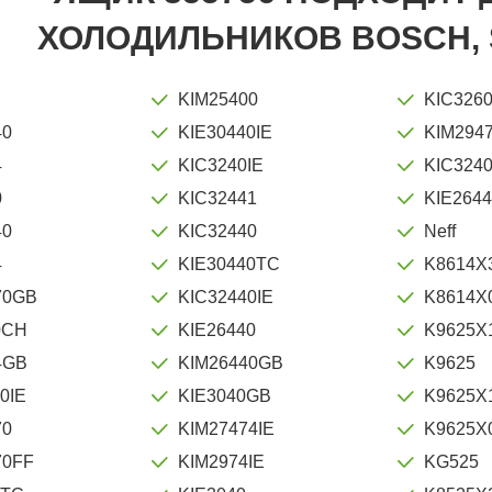
ХОЛОДИЛЬНИКОВ BOSCH, 
KIM25400
KIC326
40
KIE30440IE
KIM294
4
KIC3240IE
KIC324
0
KIC32441
KIE264
40
KIC32440
Neff
4
KIE30440TC
K8614X
70GB
KIC32440IE
K8614X
0CH
KIE26440
K9625X
4GB
KIM26440GB
K9625
0IE
KIE3040GB
K9625X
70
KIM27474IE
K9625X
70FF
KIM2974IE
KG525