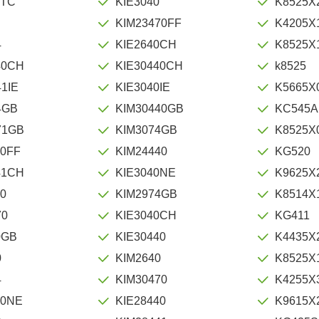
0TC
KIE3040
K8525X
0
KIM23470FF
K4205X
4
KIE2640CH
K8525X
40CH
KIE30440CH
k8525
1IE
KIE3040IE
K5665X
4GB
KIM30440GB
KC545A
71GB
KIM3074GB
K8525X
40FF
KIM24440
KG520
41CH
KIE3040NE
K9625X
70
KIM2974GB
K8514X
70
KIE3040CH
KG411
0GB
KIE30440
K4435X
0
KIM2640
K8525X
4
KIM30470
K4255X
40NE
KIE28440
K9615X