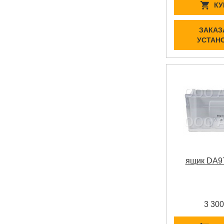
КУ
ЗАКАЗ
УСТАН
ящик DA9
3 300