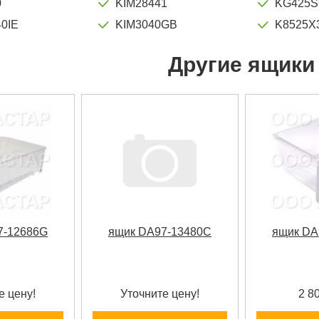
0
KIM28441
KG425
0IE
KIM3040GB
K8525X
Другие ящики
7-12686G
ящик DA97-13480C
ящик DA
е цену!
Уточните цену!
2 8