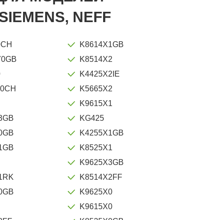
SIEMENS, NEFF
0CH
K8614X1GB
70GB
K8514X2
0
K4425X2IE
40CH
K5665X2
K9615X1
3GB
KG425
0GB
K4255X1GB
1GB
K8525X1
K9625X3GB
1RK
K8514X2FF
0GB
K9625X0
K9615X0