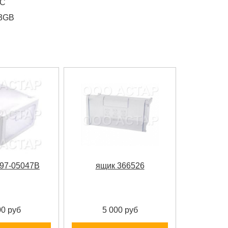
SC
3GB
97-05047B
ящик 366526
00 руб
5 000 руб