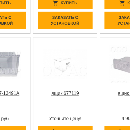
ПИТЬ
КУПИТЬ
АТЬ С
ЗАКАЗАТЬ С
ЗАКА
ОВКОЙ
УСТАНОВКОЙ
УСТА
7-13491A
ящик 677119
ящик
 руб
Уточните цену!
4 9