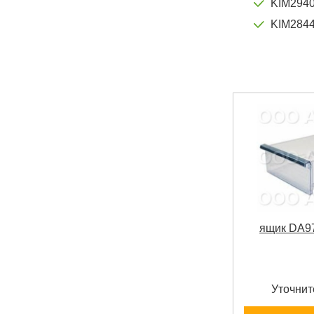
KIM294
KIM2844
ящик DA9
Уточнит