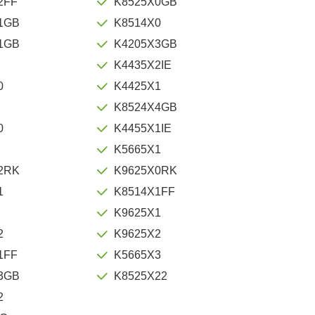
2FF
K8525X0GB
1GB
K8514X0
1GB
K4205X3GB
K4435X2IE
0
K4425X1
K8524X4GB
0
K4455X1IE
K5665X1
2RK
K9625X0RK
1
K8514X1FF
K9625X1
2
K9625X2
1FF
K5665X3
3GB
K8525X22
2