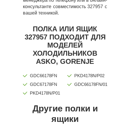
менеджера по телефону или в онлайн-
консультанте совместимость 327957 с
вашей техникой.
ПОЛКА ИЛИ ЯЩИК
327957 ПОДХОДИТ ДЛЯ
МОДЕЛЕЙ
ХОЛОДИЛЬНИКОВ
ASKO, GORENJE
GDC66178FN
PKD4178N/P02
GDC67178FN
GDC66178FN/01
PKD4178N/P01
Другие полки и
ящики