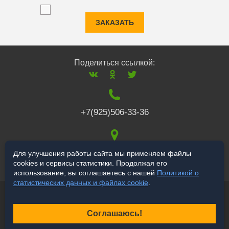
ЗАКАЗАТЬ
Поделиться ссылкой:
+7(925)506-33-36
117519
,
г. Москва
,
Для улучшения работы сайта мы применяем файлы
cookies и сервисы статистики. Продолжая его
Варшавское ш., 132
использование, вы соглашаетесь с нашей
Политикой о
статистических данных и файлах cookie
.
© 2006-2026 salekbt.ru
Продвижение сайта
Соглашаюсь!