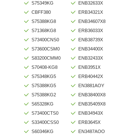
S75349KG
ENB32633X
CBFF380
ERB34321X
S75388KG8
ENB34607X8
S71368KG8
ERB36033X
S73400CNS0
ENB38739X
S73600CSM0
ENB34400X
S83200CMM0
ENB32433X
S70408-KG8
ENB3951X
S75348KG5
ERB40442X
S75388KG5
EN3881AOY
S75388KG2
ENB38400X8
S65328KG
ENB35409X8
S73400CTS0
ENB34943X
S33400CSS0
ERB3645X
S60346KG
EN3487AOO