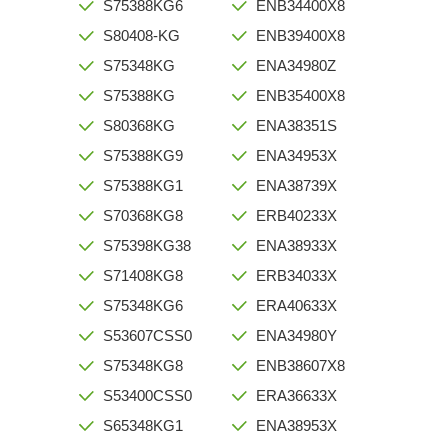
S75388KG6
ENB34400X8
S80408-KG
ENB39400X8
S75348KG
ENA34980Z
S75388KG
ENB35400X8
S80368KG
ENA38351S
S75388KG9
ENA34953X
S75388KG1
ENA38739X
S70368KG8
ERB40233X
S75398KG38
ENA38933X
S71408KG8
ERB34033X
S75348KG6
ERA40633X
S53607CSS0
ENA34980Y
S75348KG8
ENB38607X8
S53400CSS0
ERA36633X
S65348KG1
ENA38953X