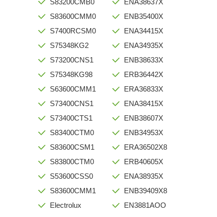
S83200CMB0
ENA38637X
S83600CMM0
ENB35400X
S7400RCSM0
ENA34415X
S75348KG2
ENA34935X
S73200CNS1
ENB38633X
S75348KG98
ERB36442X
S63600CMM1
ERA36833X
S73400CNS1
ENA38415X
S73400CTS1
ENB38607X
S83400CTM0
ENB34953X
S83600CSM1
ERA36502X8
S83800CTM0
ERB40605X
S53600CSS0
ENA38935X
S83600CMM1
ENB39409X8
Electrolux
EN3881AOO