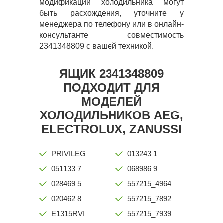
модификации холодильника могут
быть расхождения, уточните у
менеджера по телефону или в онлайн-
консультанте совместимость
2341348809 с вашей техникой.
ЯЩИК 2341348809
ПОДХОДИТ ДЛЯ
МОДЕЛЕЙ
ХОЛОДИЛЬНИКОВ AEG,
ELECTROLUX, ZANUSSI
PRIVILEG
013243 1
051133 7
068986 9
028469 5
557215_4964
020462 8
557215_7892
E1315RVI
557215_7939