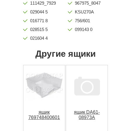
111429_7929
967975_8047
029044 5
KSU270A
016771 8
756/601
028515 5
099143 0
021604 4
Другие ящики
ящик
ящик DA61-
769748400601
08973A