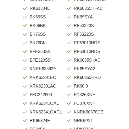
RK61394E
RK60355HFAC
BK66SS
RK69SYA
BK66BK
RF53220S
BK76SS
RF53220S
BK76BK
RF63010NDS
BFE350SS
RF63010NDS
BFE320SS
RK60359HAC
KNRK63392E
RK65SYA2
KRK62391EC
RK60359HRD
KRK62391AC
RK60.9
FFC342600
FC326XNF
KRK62341OAC
FC376XNF
KRK62341OACL
KNRK60378DE
RK65324E
NRK6P2T