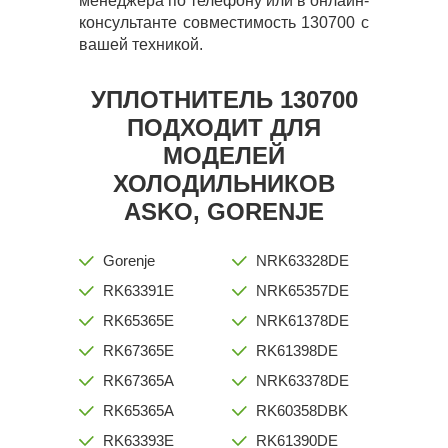
менеджера по телефону или в онлайн-
консультанте совместимость 130700 с
вашей техникой.
УПЛОТНИТЕЛЬ 130700
ПОДХОДИТ ДЛЯ
МОДЕЛЕЙ
ХОЛОДИЛЬНИКОВ
ASKO, GORENJE
Gorenje
NRK63328DE
RK63391E
NRK65357DE
RK65365E
NRK61378DE
RK67365E
RK61398DE
RK67365A
NRK63378DE
RK65365A
RK60358DBK
RK63393E
RK61390DE