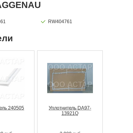
AGGENAU
61
RW404761
ели
ель 240505
Уплотнитель DA97-
13921Q