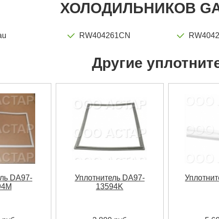
ХОЛОДИЛЬНИКОВ G
au
RW404261CN
RW4042
Другие уплотнит
ль DA97-
Уплотнитель DA97-
Уплотнит
94M
13594K