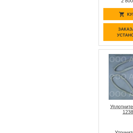
2 800
КУ
ЗАКАЗ
УСТАН
Уплотните
123
Уточнит