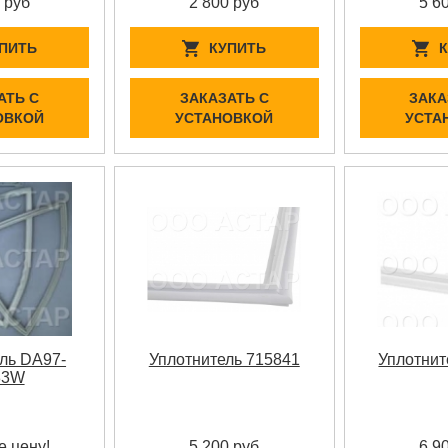
 руб
2 800 руб
5 6
ПИТЬ
КУПИТЬ
АТЬ С
ЗАКАЗАТЬ С
ЗАКА
ОВКОЙ
УСТАНОВКОЙ
УСТА
ль DA97-
Уплотнитель 715841
Уплотнит
83W
е цену!
5 200 руб
6 9