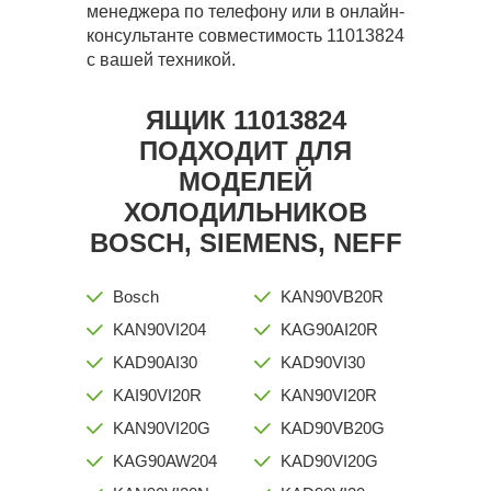
менеджера по телефону или в онлайн-
консультанте совместимость 11013824
с вашей техникой.
ЯЩИК 11013824
ПОДХОДИТ ДЛЯ
МОДЕЛЕЙ
ХОЛОДИЛЬНИКОВ
BOSCH, SIEMENS, NEFF
Bosch
KAN90VB20R
KAN90VI204
KAG90AI20R
KAD90AI30
KAD90VI30
KAI90VI20R
KAN90VI20R
KAN90VI20G
KAD90VB20G
KAG90AW204
KAD90VI20G