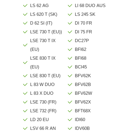
LS 62 AG
LI 68 DUO AUS
LS 620 T (SK)
LS 245 SK
D 62 SI (IT)
DI 70 FR
LSE 730 T (EU))
DI 75 FR
LSE 730 T IX
DC27P
(EU)
BFI62
LSE 830 T IX
BFI68
(EU)
BCI45
LSE 830 T (EU)
BFV62K
L 83 W DUO
BFV62B
L 83 X DUO
BFV62W
LSE 730 (FR)
BFV62X
LSE 732 (FR)
BFT68X
LD 20 EU
IDI60
LSV 66 R AN
IDV60B