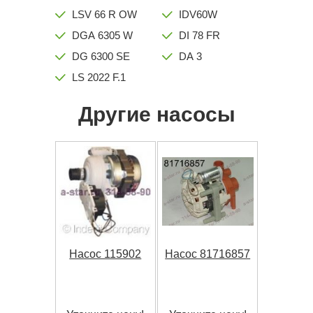
LSV 66 R OW
IDV60W
DGA 6305 W
DI 78 FR
DG 6300 SE
DA 3
LS 2022 F.1
Другие насосы
Насос 115902
Насос 81716857