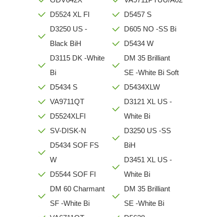
D5524 XL FI
D5457 S
D3250 US -
D605 NO -SS Bi
Black BiH
D5434 W
D3115 DK -White
DM 35 Brilliant
Bi
SE -White Bi Soft
D5434 S
D5434XLW
VA9711QT
D3121 XL US -
D5524XLFI
White Bi
SV-DISK-N
D3250 US -SS
D5434 SOF FS
BiH
W
D3451 XL US -
D5544 SOF FI
White Bi
DM 60 Charmant
DM 35 Brilliant
SF -White Bi
SE -White Bi