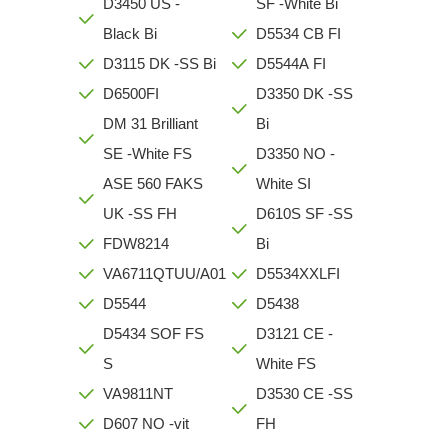
D3450 US -
SF -White Bi
Black Bi
D5534 CB FI
D3115 DK -SS Bi
D5544A FI
D6500FI
D3350 DK -SS
DM 31 Brilliant
Bi
SE -White FS
D3350 NO -
ASE 560 FAKS
White SI
UK -SS FH
D610S SF -SS
FDW8214
Bi
VA6711QTUU/A01
D5534XXLFI
D5544
D5438
D5434 SOF FS
D3121 CE -
S
White FS
VA9811NT
D3530 CE -SS
D607 NO -vit
FH