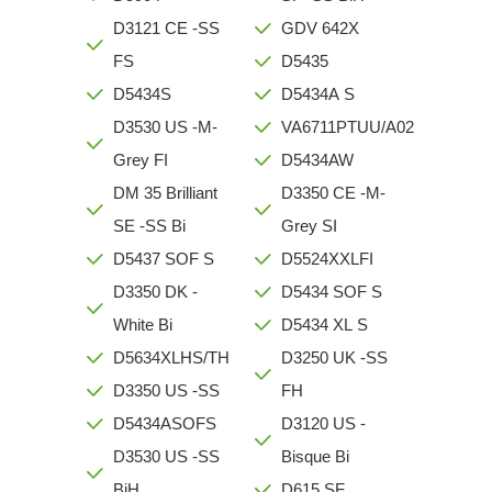
D3121 CE -SS
GDV 642X
FS
D5435
D5434S
D5434A S
D3530 US -M-
VA6711PTUU/A02
Grey FI
D5434AW
DM 35 Brilliant
D3350 CE -M-
SE -SS Bi
Grey SI
D5437 SOF S
D5524XXLFI
D3350 DK -
D5434 SOF S
White Bi
D5434 XL S
D5634XLHS/TH
D3250 UK -SS
D3350 US -SS
FH
D5434ASOFS
D3120 US -
D3530 US -SS
Bisque Bi
BiH
D615 SF