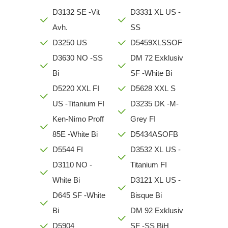
D3132 SE -Vit
D3331 XL US -
Avh.
SS
D3250 US
D5459XLSSOF
D3630 NO -SS
DM 72 Exklusiv
Bi
SF -White Bi
D5220 XXL FI
D5628 XXL S
US -Titanium FI
D3235 DK -M-
Ken-Nimo Proff
Grey FI
85E -White Bi
D5434ASOFB
D5544 FI
D3532 XL US -
D3110 NO -
Titanium FI
White Bi
D3121 XL US -
D645 SF -White
Bisque Bi
Bi
DM 92 Exklusiv
D5904
SF -SS BiH