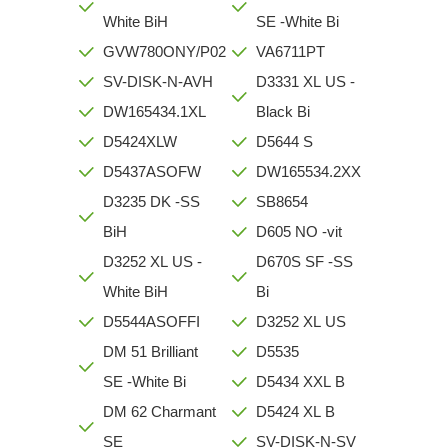
White BiH
SE -White Bi
GVW780ONY/P02
VA6711PT
SV-DISK-N-AVH
D3331 XL US -
DW165434.1XL
Black Bi
D5424XLW
D5644 S
D5437ASOFW
DW165534.2XX
D3235 DK -SS
SB8654
BiH
D605 NO -vit
D3252 XL US -
D670S SF -SS
White BiH
Bi
D5544ASOFFI
D3252 XL US
DM 51 Brilliant
D5535
SE -White Bi
D5434 XXL B
DM 62 Charmant
D5424 XL B
SE
SV-DISK-N-SV