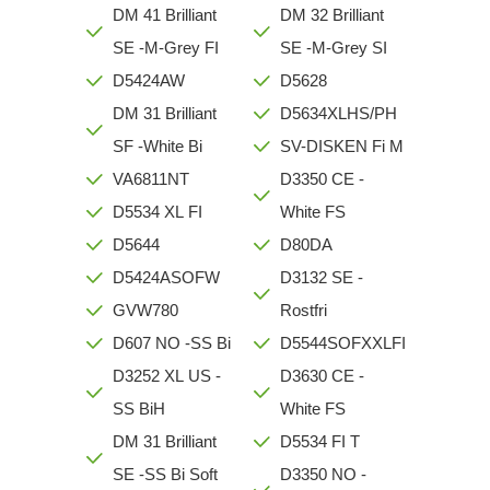
DM 41 Brilliant
DM 32 Brilliant
SE -M-Grey FI
SE -M-Grey SI
D5424AW
D5628
DM 31 Brilliant
D5634XLHS/PH
SF -White Bi
SV-DISKEN Fi M
VA6811NT
D3350 CE -
D5534 XL FI
White FS
D5644
D80DA
D5424ASOFW
D3132 SE -
GVW780
Rostfri
D607 NO -SS Bi
D5544SOFXXLFI
D3252 XL US -
D3630 CE -
SS BiH
White FS
DM 31 Brilliant
D5534 FI T
SE -SS Bi Soft
D3350 NO -