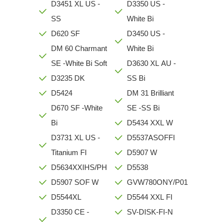
D3451 XL US -
D3350 US -
SS
White Bi
D620 SF
D3450 US -
DM 60 Charmant
White Bi
SE -White Bi Soft
D3630 XL AU -
D3235 DK
SS Bi
D5424
DM 31 Brilliant
D670 SF -White
SE -SS Bi
Bi
D5434 XXL W
D3731 XL US -
D5537ASOFFI
Titanium FI
D5907 W
D5634XXIHS/PH
D5538
D5907 SOF W
GVW780ONY/P01
D5544XL
D5544 XXL FI
D3350 CE -
SV-DISK-FI-N