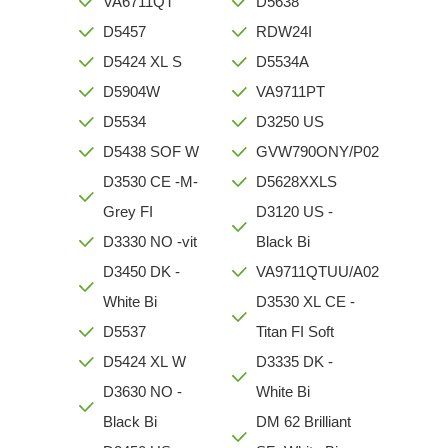
VA6711QT
D5638
D5457
RDW24I
D5424 XL S
D5534A
D5904W
VA9711PT
D5534
D3250 US
D5438 SOF W
GVW790ONY/P02
D3530 CE -M-
D5628XXLS
Grey FI
D3120 US -
D3330 NO -vit
Black Bi
D3450 DK -
VA9711QTUU/A02
White Bi
D3530 XL CE -
D5537
Titan FI Soft
D5424 XL W
D3335 DK -
D3630 NO -
White Bi
Black Bi
DM 62 Brilliant