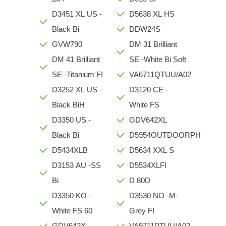
D3451 XL US -
D5638 XL HS
Black Bi
DDW24S
GVW790
DM 31 Brilliant
DM 41 Brilliant
SE -White Bi Soft
SE -Titanium FI
VA6711QTUU/A02
D3252 XL US -
D3120 CE -
Black BiH
White FS
D3350 US -
GDV642XL
Black Bi
D5954OUTDOORPH
D5434XLB
D5634 XXL S
D3153 AU -SS
D5534XLFI
Bi
D 80D
D3350 KO -
D3530 NO -M-
White FS 60
Grey FI
GDV642X
VA9711PTUU/A02