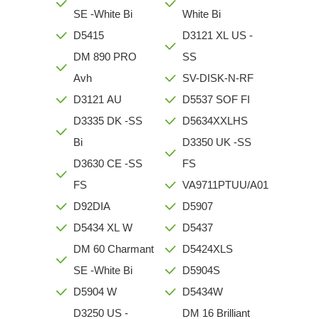
SE -White Bi
White Bi
D5415
D3121 XL US -
DM 890 PRO
SS
Avh
SV-DISK-N-RF
D3121 AU
D5537 SOF FI
D3335 DK -SS
D5634XXLHS
Bi
D3350 UK -SS
D3630 CE -SS
FS
FS
VA9711PTUU/A01
D92DIA
D5907
D5434 XL W
D5437
DM 60 Charmant
D5424XLS
SE -White Bi
D5904S
D5904 W
D5434W
D3250 US -
DM 16 Brilliant