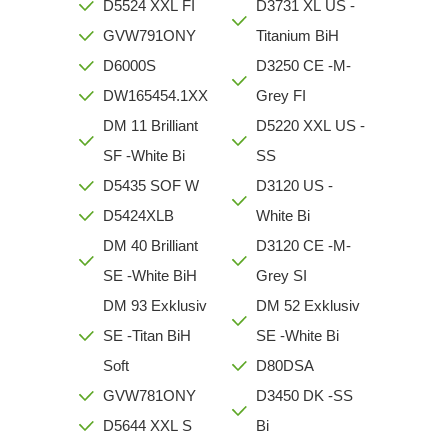
D5524 XXL FI
D3731 XL US -
GVW791ONY
Titanium BiH
D6000S
D3250 CE -M-
DW165454.1XX
Grey FI
DM 11 Brilliant
D5220 XXL US -
SF -White Bi
SS
D5435 SOF W
D3120 US -
D5424XLB
White Bi
DM 40 Brilliant
D3120 CE -M-
SE -White BiH
Grey SI
DM 93 Exklusiv
DM 52 Exklusiv
SE -Titan BiH
SE -White Bi
Soft
D80DSA
GVW781ONY
D3450 DK -SS
D5644 XXL S
Bi