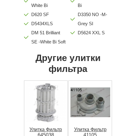
White Bi
Bi
D620 SF
D3350 NO -M-
D5434XLS
Grey SI
DM 51 Brilliant
D5624 XXL S
SE -White Bi Soft
Другие улитки
фильтра
Улитка Фильтр
Улитка Фильтр
645038
41105