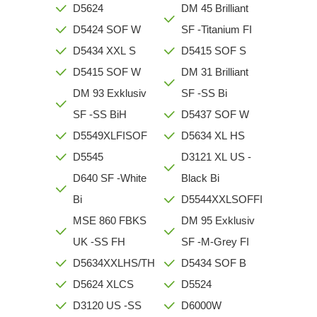
D5624
DM 45 Brilliant
D5424 SOF W
SF -Titanium FI
D5434 XXL S
D5415 SOF S
D5415 SOF W
DM 31 Brilliant
DM 93 Exklusiv
SF -SS Bi
SF -SS BiH
D5437 SOF W
D5549XLFISOF
D5634 XL HS
D5545
D3121 XL US -
D640 SF -White
Black Bi
Bi
D5544XXLSOFFI
MSE 860 FBKS
DM 95 Exklusiv
UK -SS FH
SF -M-Grey FI
D5634XXLHS/TH
D5434 SOF B
D5624 XLCS
D5524
D3120 US -SS
D6000W