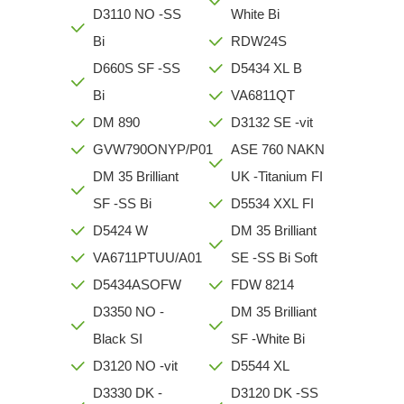
D3110 NO -SS
White Bi
Bi
RDW24S
D660S SF -SS
D5434 XL B
Bi
VA6811QT
DM 890
D3132 SE -vit
GVW790ONYP/P01
ASE 760 NAKN
DM 35 Brilliant
UK -Titanium FI
SF -SS Bi
D5534 XXL FI
D5424 W
DM 35 Brilliant
VA6711PTUU/A01
SE -SS Bi Soft
D5434ASOFW
FDW 8214
D3350 NO -
DM 35 Brilliant
Black SI
SF -White Bi
D3120 NO -vit
D5544 XL
D3330 DK -
D3120 DK -SS