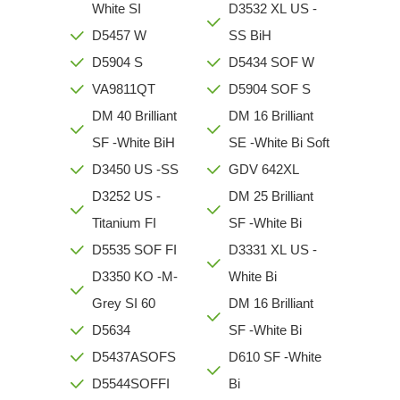
White SI
D3532 XL US -
D5457 W
SS BiH
D5904 S
D5434 SOF W
VA9811QT
D5904 SOF S
DM 40 Brilliant
DM 16 Brilliant
SF -White BiH
SE -White Bi Soft
D3450 US -SS
GDV 642XL
D3252 US -
DM 25 Brilliant
Titanium FI
SF -White Bi
D5535 SOF FI
D3331 XL US -
D3350 KO -M-
White Bi
Grey SI 60
DM 16 Brilliant
D5634
SF -White Bi
D5437ASOFS
D610 SF -White
D5544SOFFI
Bi