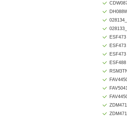
CDW08
DH088
028134
028133
ESF473
ESF473 
ESF473
ESF488
RSM3T
FAV445
FAV504
FAV445
ZDM47
ZDM471