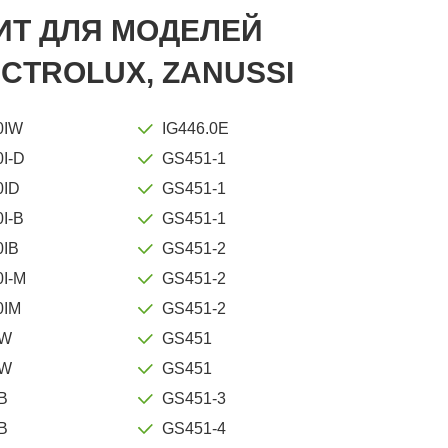
ИТ ДЛЯ МОДЕЛЕЙ
TROLUX, ZANUSSI
0IW
IG446.0E
I-D
GS451-1
0ID
GS451-1
I-B
GS451-1
0IB
GS451-2
I-M
GS451-2
0IM
GS451-2
1W
GS451
1W
GS451
B
GS451-3
B
GS451-4