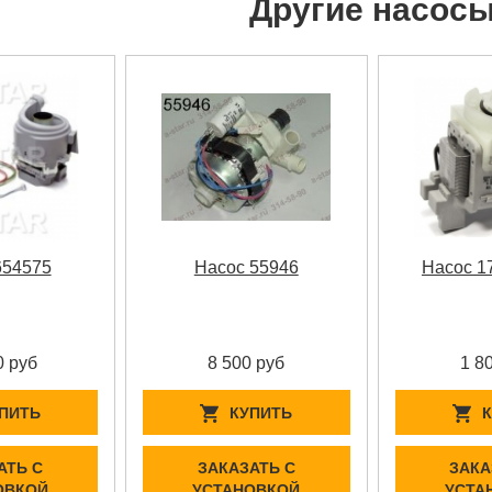
Другие насос
654575
Насос 55946
Насос 1
0 руб
8 500 руб
1 8
ПИТЬ
КУПИТЬ
АТЬ С
ЗАКАЗАТЬ С
ЗАКА
ОВКОЙ
УСТАНОВКОЙ
УСТА