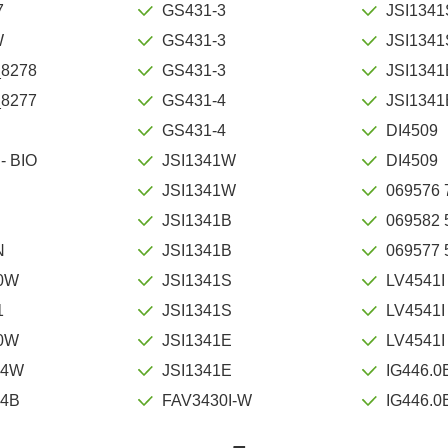
7
GS431-3
JSI1341
W
GS431-3
JSI1341
_8278
GS431-3
JSI1341
_8277
GS431-4
JSI1341
GS431-4
DI4509
- BIO
JSI1341W
DI4509
JSI1341W
069576 
JSI1341B
069582 
N
JSI1341B
069577 
0W
JSI1341S
LV4541I
1
JSI1341S
LV4541I
0W
JSI1341E
LV4541I
14W
JSI1341E
IG446.0
4B
FAV3430I-W
IG446.0