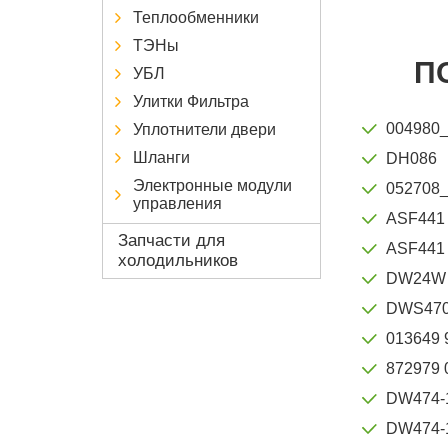
Теплообменники
ТЭНы
П
УБЛ
Улитки Фильтра
004980
Уплотнители двери
Шланги
DH086
Электронные модули
052708
управления
ASF441
Запчасти для
ASF441
холодильников
DW24W
DWS47
013649 
872979 
DW474-
DW474-