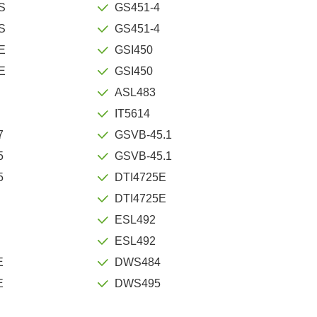
S
GS451-4
S
GS451-4
E
GSI450
E
GSI450
ASL483
IT5614
7
GSVB-45.1
5
GSVB-45.1
5
DTI4725E
DTI4725E
ESL492
ESL492
E
DWS484
E
DWS495