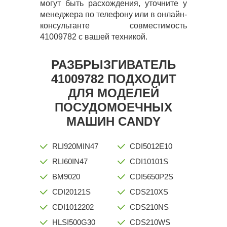
могут быть расхождения, уточните у
менеджера по телефону или в онлайн-
консультанте совместимость
41009782 с вашей техникой.
РАЗБРЫЗГИВАТЕЛЬ
41009782 ПОДХОДИТ
ДЛЯ МОДЕЛЕЙ
ПОСУДОМОЕЧНЫХ
МАШИН CANDY
RLI920MIN47
CDI5012E10
RLI60IN47
CDI10101S
BM9020
CDI5650P2S
CDI20121S
CDS210XS
CDI1012202
CDS210NS
HLSI500G30
CDS210WS