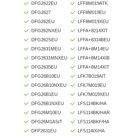
DFG2622EU
LFF8M019ATK
DFG2627
LFF8M019EU
DFG262EU
LFF8M019XEU
DFG262NXEU
LFFA+8214XIT
DFG262SEU
LFFA+8314BEU
DFG2631MEU
LFFA+8M14EU
DFG2631MNXEU
LFFA+8M14XIB
DFG2635EU
LFFA+8M14XIT
DFG26B10EU
LFK7B019AIT
DFG26B10NXEU
LFK7M019EU
DFG26B1EU
LFK7M019XEU
DFG26B1NXEU
LFS114BK/HA
DFG26M10EU
LFS114BK/HAR
DFG26M1ASIT
LFS114BKF/HA
DFP2631EU
LFS114IX/HA