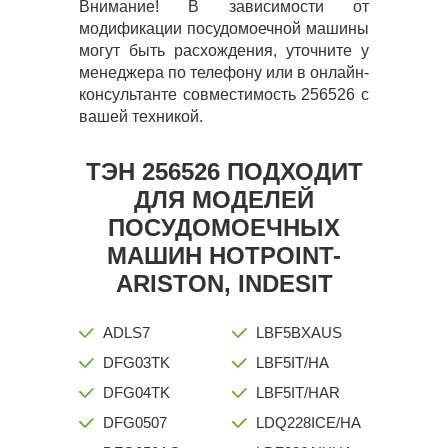
Внимание! В зависимости от
модификации посудомоечной машины
могут быть расхождения, уточните у
менеджера по телефону или в онлайн-
консультанте совместимость 256526 с
вашей техникой.
ТЭН 256526 ПОДХОДИТ
ДЛЯ МОДЕЛЕЙ
ПОСУДОМОЕЧНЫХ
МАШИН HOTPOINT-
ARISTON, INDESIT
ADLS7
LBF5BXAUS
DFG03TK
LBF5IT/HA
DFG04TK
LBF5IT/HAR
DFG0507
LDQ228ICE/HA