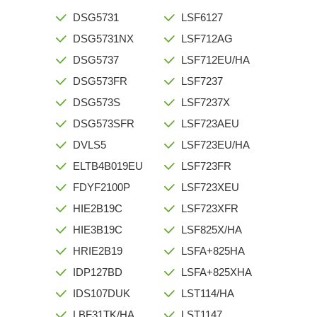
DSG5731
LSF6127
DSG5731NX
LSF712AG
DSG5737
LSF712EU/HA
DSG573FR
LSF7237
DSG573S
LSF7237X
DSG573SFR
LSF723AEU
DVLS5
LSF723EU/HA
ELTB4B019EU
LSF723FR
FDYF2100P
LSF723XEU
HIE2B19C
LSF723XFR
HIE3B19C
LSF825X/HA
HRIE2B19
LSFA+825HA
IDP127BD
LSFA+825XHA
IDS107DUK
LST114/HA
LBF31TK/HA
LST1147