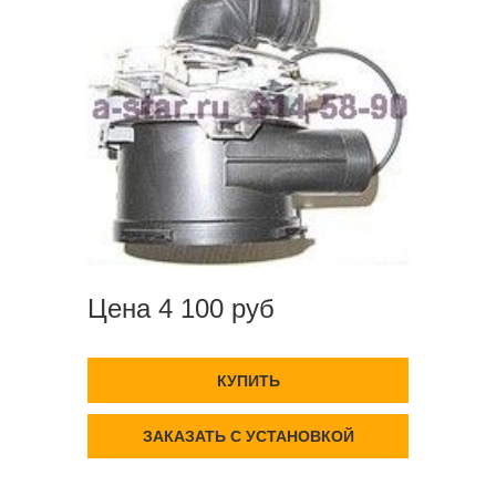
Цена 4 100 руб
КУПИТЬ
ЗАКАЗАТЬ С УСТАНОВКОЙ