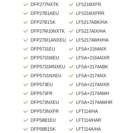
DFP277NXTK
LFS216IXFR
DFP27B1AEU
LFS216IXFRR
DFP27B1SK
LFS217ABK/HA
DFP27M10NXTK
LFS217AIX/HA
DFP27M1ANXEU
LFS217AWH/HA
DFP5731EU
LFSA+2164AIX
DFP5731MEU
LFSA+2164AIXR
DFP5731MNXEU
LFSA+2174ABK
DFP5731NXEU
LFSA+2174AIX
DFP573EU
LFSA+2174AIXR
DFP573FR
LFSA+2174AWH
DFP573NXEU
LFSA+2174AWHR
DFP573NXFR
LFT114/HA
DFP58B1EU
LFT114/HAR
DFP58B1SK
LFT114A/HA