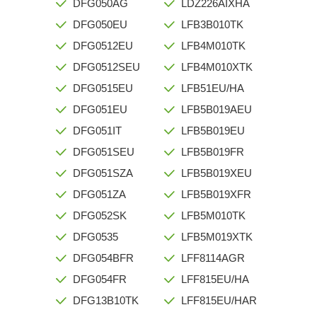
DFG050AG
LDZ226AIXHA
DFG050EU
LFB3B010TK
DFG0512EU
LFB4M010TK
DFG0512SEU
LFB4M010XTK
DFG0515EU
LFB51EU/HA
DFG051EU
LFB5B019AEU
DFG051IT
LFB5B019EU
DFG051SEU
LFB5B019FR
DFG051SZA
LFB5B019XEU
DFG051ZA
LFB5B019XFR
DFG052SK
LFB5M010TK
DFG0535
LFB5M019XTK
DFG054BFR
LFF8114AGR
DFG054FR
LFF815EU/HA
DFG13B10TK
LFF815EU/HAR