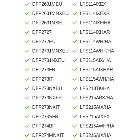
DFP2631MEU
LFS114IXEX
DFP2631MNXEU
LFS114IXEXR
DFP2631NXEU
LFS114IXF/HA
DFP2727
LFS114IXHAR
DFP272EU
LFS114WH/HA
DFP2731MNXEU
LFS114WHF/HA
DFP2731NXEU
LFS115AIX/HA
DFP273FR
LFS115AIXHAR
DFP273IT
LFS115AWH/HA
DFP273NXEU
LFS213TK/HA
DFP273NXFR
LFS215ABK/HA
DFP273NXIT
LFS215AIX/HA
DFP273SFR
LFS215AIXEX
DFP274BIT
LFS215AWH/HA
DFP274MNXIT
LFS216AIX/HA