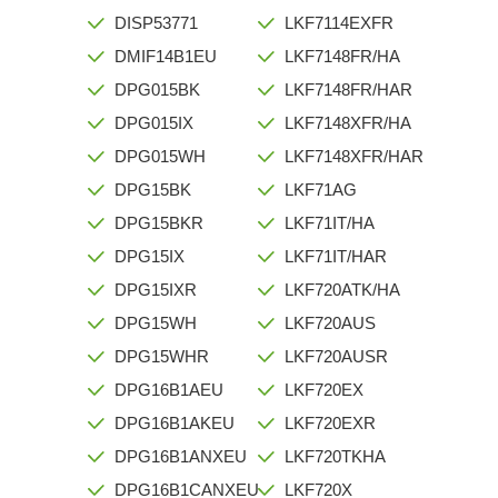
DISP53771
LKF7114EXFR
DMIF14B1EU
LKF7148FR/HA
DPG015BK
LKF7148FR/HAR
DPG015IX
LKF7148XFR/HA
DPG015WH
LKF7148XFR/HAR
DPG15BK
LKF71AG
DPG15BKR
LKF71IT/HA
DPG15IX
LKF71IT/HAR
DPG15IXR
LKF720ATK/HA
DPG15WH
LKF720AUS
DPG15WHR
LKF720AUSR
DPG16B1AEU
LKF720EX
DPG16B1AKEU
LKF720EXR
DPG16B1ANXEU
LKF720TKHA
DPG16B1CANXEU
LKF720X