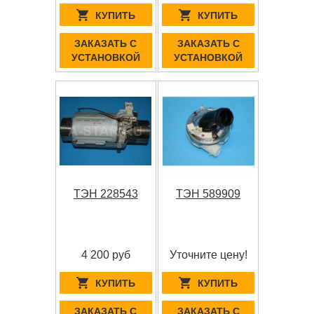
КУПИТЬ
КУПИТЬ
ЗАКАЗАТЬ С
ЗАКАЗАТЬ С
УСТАНОВКОЙ
УСТАНОВКОЙ
ТЭН 228543
ТЭН 589909
4 200 руб
Уточните цену!
КУПИТЬ
КУПИТЬ
ЗАКАЗАТЬ С
ЗАКАЗАТЬ С