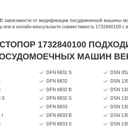
В зависимости от модификации посудомоечной машины мог
у или в онлайн-консультанте совместимость 1732840100 с 
СТОПОР 1732840100 ПОДХОД
ОСУДОМОЕЧНЫХ МАШИН BEK
DFN 6831 S
DSN 05
2
DFN 6832
DSN 13
3
DFN 6832 B
DSN 13
 S
DFN 6832 S
DSN 13
4
DFN 6833
DSN 13
 I
DFN 6833 B
DSN 13
5
DFN 6833 S
DSN 13