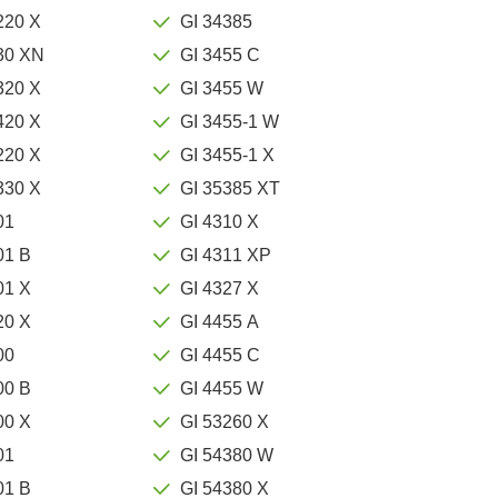
220 X
GI 34385
30 XN
GI 3455 C
320 X
GI 3455 W
420 X
GI 3455-1 W
220 X
GI 3455-1 X
330 X
GI 35385 XT
01
GI 4310 X
01 B
GI 4311 XP
01 X
GI 4327 X
20 X
GI 4455 A
00
GI 4455 C
00 B
GI 4455 W
00 X
GI 53260 X
01
GI 54380 W
01 B
GI 54380 X