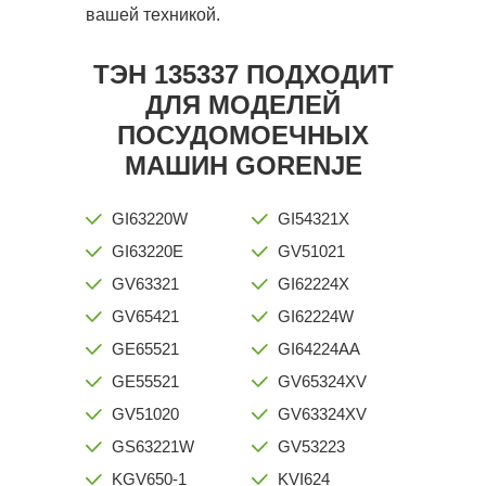
вашей техникой.
ТЭН 135337 ПОДХОДИТ
ДЛЯ МОДЕЛЕЙ
ПОСУДОМОЕЧНЫХ
МАШИН GORENJE
GI63220W
GI54321X
GI63220E
GV51021
GV63321
GI62224X
GV65421
GI62224W
GE65521
GI64224AA
GE55521
GV65324XV
GV51020
GV63324XV
GS63221W
GV53223
KGV650-1
KVI624