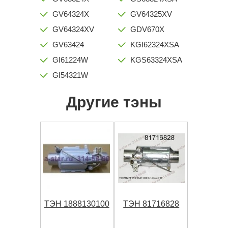
GV64324X
GV64325XV
GV64324XV
GDV670X
GV63424
KGI62324XSA
GI61224W
KGS63324XSA
GI54321W
Другие тэны
ТЭН 1888130100
ТЭН 81716828