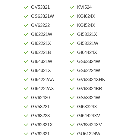
GV53321
KVI524
GS63321W
KGI624X
GV63222
KGI524X
GI62221W
GI53221X
GI62221X
GI53221W
GI62221B
GI64424X
GI64321W
GS63324W
GI64321X
GS62224W
GI64222AA
GV63324XHK
GI64222AX
GV63324BR
GV62420
GS53324W
GV53221
GI63324X
GV63223
GI64424XV
GV62321X
GV63424XV
GV62321
GU61224W