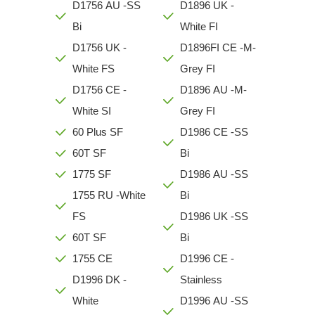
D1756 AU -SS
D1896 UK -
Bi
White FI
D1756 UK -
D1896FI CE -M-
White FS
Grey FI
D1756 CE -
D1896 AU -M-
White SI
Grey FI
60 Plus SF
D1986 CE -SS
60T SF
Bi
1775 SF
D1986 AU -SS
1755 RU -White
Bi
FS
D1986 UK -SS
60T SF
Bi
1755 CE
D1996 CE -
D1996 DK -
Stainless
White
D1996 AU -SS