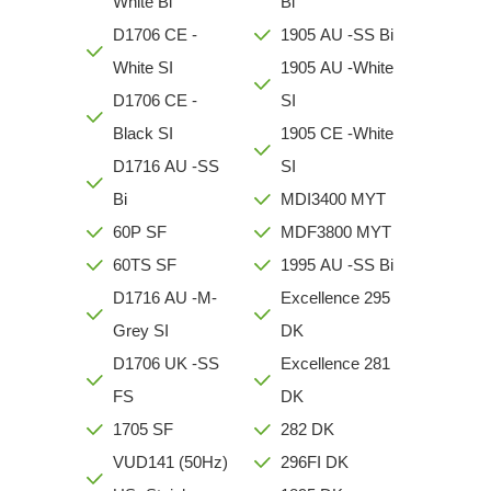
White Bi
Bi
D1706 CE -
1905 AU -SS Bi
White SI
1905 AU -White
D1706 CE -
SI
Black SI
1905 CE -White
D1716 AU -SS
SI
Bi
MDI3400 MYT
60P SF
MDF3800 MYT
60TS SF
1995 AU -SS Bi
D1716 AU -M-
Excellence 295
Grey SI
DK
D1706 UK -SS
Excellence 281
FS
DK
1705 SF
282 DK
VUD141 (50Hz)
296FI DK