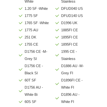
White
Stainless
1.20 SF -White
DFUD040 US
1775 SF
DFUD140 US
1765 SF -White
D1996 UK
1775 AU
1885FI CE
251 DK
1895FI CE
1755 CE
1895FI CE
D1756 CE -M-
1995 CE -
Grey SI
Stainless
D1756 CE -
D1886 AU -M-
Black SI
Grey FI
60T SF
D1896FI CE -
D1756 AU -
White FI
White Bi
D1896 AU -
60S SF
White FI