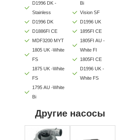
D1996 DK -
Bi
Stainless
Vision SF
D1996 DK
D1996 UK
D1886FI CE
1895FI CE
MDF3200 MYT
1805FI AU -
1805 UK -White
White FI
FS
1805FI CE
1875 UK -White
D1996 UK -
FS
White FS
1795 AU -White
Bi
Другие насосы